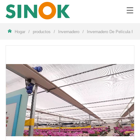
LOGO
Hogar
/
productos
/
Invernadero
/
Invernadero De Película Plás