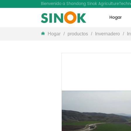
Bienvenido a Shandong Sinok AgricultureTechno
Hogar
LOGO
Hogar
/
productos
/
Invernadero
/
I