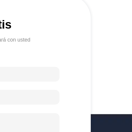
is
ará con usted