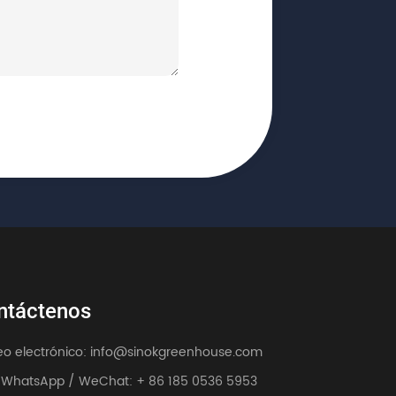
ntáctenos
eo electrónico: info@sinokgreenhouse.com
/ WhatsApp / WeChat: + 86 185 0536 5953