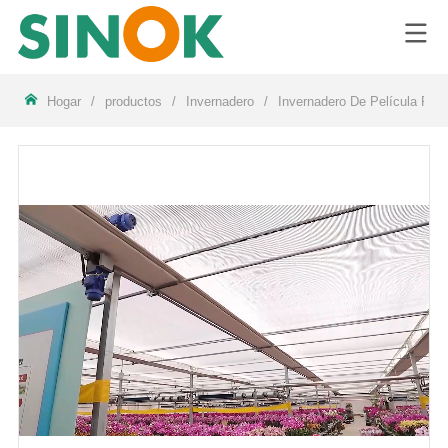
LOGO
Hogar
/
productos
/
Invernadero
/
Invernadero De Película Plás