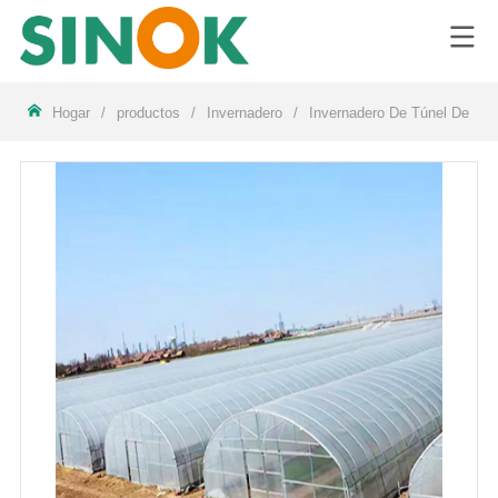
LOGO
Hogar
/
productos
/
Invernadero
/
Invernadero De Túnel De Un