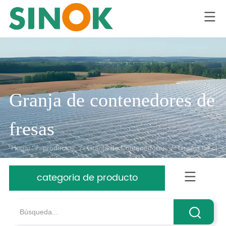
LOGO
Granja de contenedores de 
fresas
Hogar
/
productos
/
Granja de Contenedores
/
Granja de con
categoria de producto