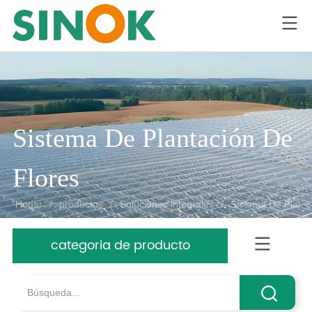
LOGO
Sistema De Plantación De 
Flores
Hogar
/
productos
/
Soluciones integrales
/
Sistema De Planta
categoria de producto